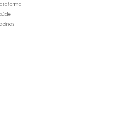
lataforma
aúde
acinas