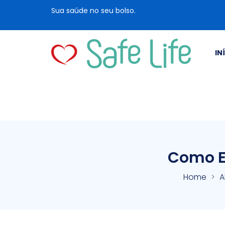
Sua saúde no seu bolso.
IN
Como E
Home
A