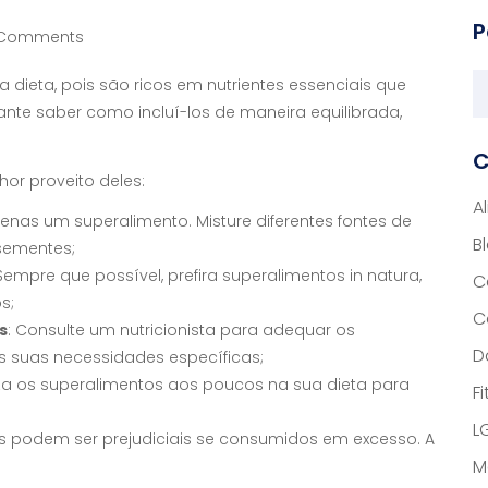
P
 Comments
dieta, pois são ricos em nutrientes essenciais que
nte saber como incluí-los de maneira equilibrada,
C
hor proveito deles:
A
apenas um superalimento. Misture diferentes fontes de
B
 sementes;
 Sempre que possível, prefira superalimentos in natura,
C
s;
C
s
: Consulte um nutricionista para adequar os
D
às suas necessidades específicas;
uza os superalimentos aos poucos na sua dieta para
F
L
s podem ser prejudiciais se consumidos em excesso. A
M