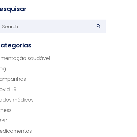
esquisar
ategorias
limentação saudável
log
ampanhas
ovid-19
ados médicos
itness
GPD
edicamentos