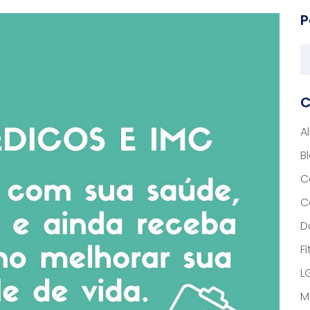
P
C
A
B
C
C
D
F
L
M