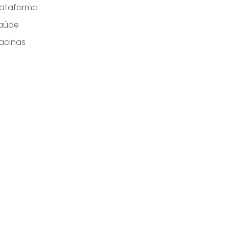
lataforma
aúde
acinas