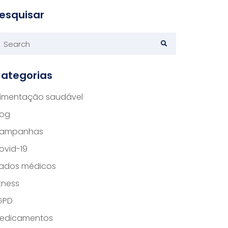
esquisar
ategorias
limentação saudável
log
ampanhas
ovid-19
ados médicos
itness
GPD
edicamentos