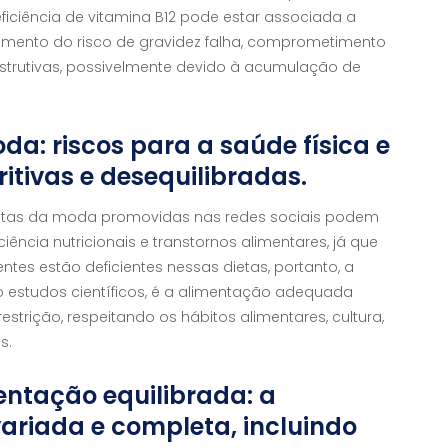
eficiência de vitamina B12 pode estar associada a
umento do risco de gravidez falha, comprometimento
strutivas, possivelmente devido à acumulação de
da: riscos para a saúde física e
ritivas e desequilibradas.
ietas da moda promovidas nas redes sociais podem
ência nutricionais e transtornos alimentares, já que
ntes estão deficientes nessas dietas, portanto, a
estudos científicos, é a alimentação adequada
estrição, respeitando os hábitos alimentares, cultura,
is.
ntação equilibrada: a
ariada e completa, incluindo