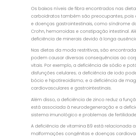
Os baixos níveis de fibra encontrados nas dieta
carboidratos também são preocupantes, pois a d
e doenças gastrointestinais, como síndrome do int
Crohn, hemorroidas e constipação intestinal. Al
deficiência de minerais devido à longa ausênci
Nas dietas da moda restritivas, são encontradas
podem causar diversas consequências ao corp
vitais. Por exemplo, a deficiência de sódio e pot
disfunções celulares; a deficiência de iodo po
bócio e hipotireoidismo; e a deficiência de ma
cardiovasculares e gastrointestinais.
Além disso, a deficiência de zinco reduz a fu
está associada à neurodegeneração e a defici
sistema imunológico e problemas de fertilidade
A deficiência de vitamina B9 está relacionada
malformações congênitas e doenças cardiovasc