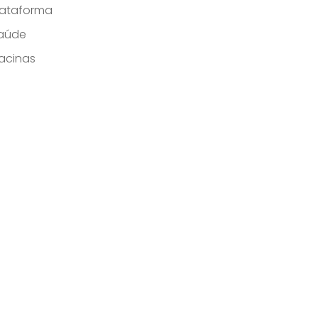
lataforma
aúde
acinas