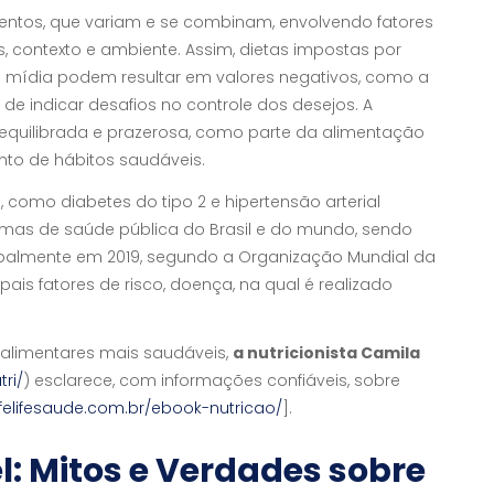
imentos, que variam e se combinam, envolvendo fatores
s, contexto e ambiente. Assim, dietas impostas por
la mídia podem resultar em valores negativos, como a
de indicar desafios no controle dos desejos. A
 equilibrada e prazerosa, como parte da alimentação
nto de hábitos saudáveis.
 como diabetes do tipo 2 e hipertensão arterial
lemas de saúde pública do Brasil e do mundo, sendo
obalmente em 2019, segundo a Organização Mundial da
is fatores de risco, doença, na qual é realizado
s alimentares mais saudáveis,
a nutricionista Camila
ri/
) esclarece, com informações confiáveis, sobre
afelifesaude.com.br/ebook-nutricao/
].
: Mitos e Verdades sobre