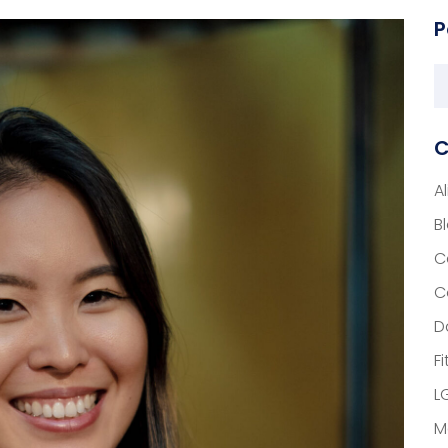
P
C
A
B
C
C
D
F
L
M