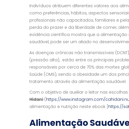
Indivíduos atribuem diferentes valores aos al
como preferências, hábitos, aspectos sensoriai
profissionais não capacitados, familiares e pe
perda do prazer e da liberdade de comer, além 
evidência científica mostra que a alimentação
saudável, pode ser um aliado no desenvolvime
As doenças crônicas não transmissíveis (DCNT),
(pressão alta), estão entre os principais prob
responsáveis por cerca de 70% das mortes gl
Saúde (OMS), sendo a obesidade um dos principa
tratamento através da alimentação saudável.
Com o objetivo de auxiliar o leitor nas escolha
Hidani
(
https://www.instagram.com/cahidani.nut
alimentação e nutrição neste ebook [
https://s
Alimentação Saudável