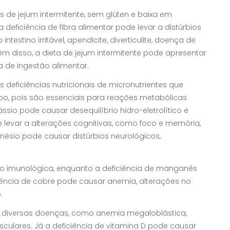
s de jejum intermitente, sem glúten e baixa em
eficiência de fibra alimentar pode levar a distúrbios
estino irritável, apendicite, diverticulite, doença de
ém disso, a dieta de jejum intermitente pode apresentar
a de ingestão alimentar.
 deficiências nutricionais de micronutrientes que
o, pois são essenciais para reações metabólicas
ássio pode causar desequilíbrio hidro-eletrolítico e
de levar a alterações cognitivas, como foco e memória,
gnésio pode causar distúrbios neurológicos,
nção imunológica, enquanto a deficiência de manganês
ência de cobre pode causar anemia, alterações no
.
 a diversas doenças, como anemia megaloblástica,
ulares. Já a deficiência de vitamina D pode causar