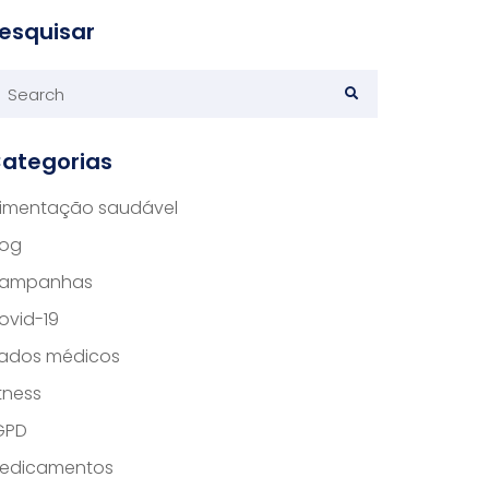
esquisar
ategorias
limentação saudável
log
ampanhas
ovid-19
ados médicos
itness
GPD
edicamentos