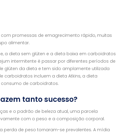
s com promessas de emagrecimento rápido, muitas
rupo alimentar.
nte, a dieta sem glúten e a dieta baixa em carboidratos
ejum intermitente é passar por diferentes períodos de
 de glúten da dieta e tem sido amplamente utilizada
 carboidratos incluem a dieta Atkins, a dieta
o consumo de carboidratos.
fazem tanto sucesso?
s e o padrão de beleza atual, uma parcela
ssivamente com o peso e a composição corporal.
o a perda de peso tornaram-se prevalentes. A mídia